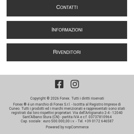
C
ONTATTI
I
NFORMAZIONI
R
IVENDITORI
Copyright © 2026 Fonex. Tutti i diritti riservati
Fonex ® é un marchio di Fonex S.r.l. - Iscritta al Registro Imprese di
Cuneo. Tutti i prodotti ed i marchi menzionati e rappresentati sono stati
registrati dai loro rispettivi proprietari. Via dell'Artigianato 2-4 - 12040
Sant'Albano Stura (CN) - partita IVA e c.f. 03737810964
Cap. sociale : euro 500.000,00 i.v. - Tel. +39 0172 646587
Powered by
nopCommerce