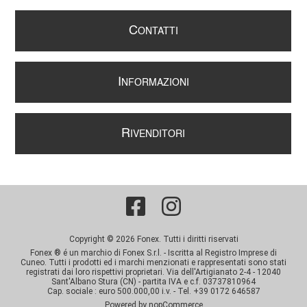
C
ONTATTI
I
NFORMAZIONI
R
IVENDITORI
Copyright © 2026 Fonex. Tutti i diritti riservati
Fonex ® é un marchio di Fonex S.r.l. - Iscritta al Registro Imprese di
Cuneo. Tutti i prodotti ed i marchi menzionati e rappresentati sono stati
registrati dai loro rispettivi proprietari. Via dell'Artigianato 2-4 - 12040
Sant'Albano Stura (CN) - partita IVA e c.f. 03737810964
Cap. sociale : euro 500.000,00 i.v. - Tel. +39 0172 646587
Powered by
nopCommerce