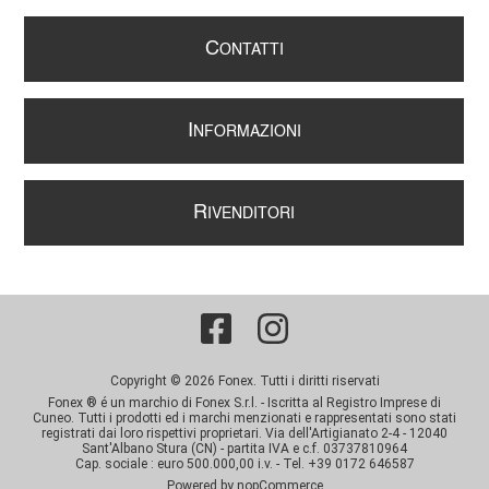
C
ONTATTI
I
NFORMAZIONI
R
IVENDITORI
Copyright © 2026 Fonex. Tutti i diritti riservati
Fonex ® é un marchio di Fonex S.r.l. - Iscritta al Registro Imprese di
Cuneo. Tutti i prodotti ed i marchi menzionati e rappresentati sono stati
registrati dai loro rispettivi proprietari. Via dell'Artigianato 2-4 - 12040
Sant'Albano Stura (CN) - partita IVA e c.f. 03737810964
Cap. sociale : euro 500.000,00 i.v. - Tel. +39 0172 646587
Powered by
nopCommerce