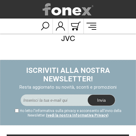
JVC
ISCRIVITI ALLA NOSTRA
NEWSLETTER!
Resta aggiornato su novità, sconti e promozioni
Ho letto l'informativa sulla privacy e acconsento all'invio della
Newsletter
(vedi la nostra Informativa Privacy)