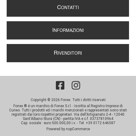
C
ONTATTI
I
NFORMAZIONI
R
IVENDITORI
Copyright © 2026 Fonex. Tutti i diritti riservati
Fonex ® é un marchio di Fonex S.r.l. - Iscritta al Registro Imprese di
Cuneo. Tutti i prodotti ed i marchi menzionati e rappresentati sono stati
registrati dai loro rispettivi proprietari. Via dell'Artigianato 2-4 - 12040
Sant'Albano Stura (CN) - partita IVA e c.f. 03737810964
Cap. sociale : euro 500.000,00 i.v. - Tel. +39 0172 646587
Powered by
nopCommerce