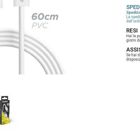
SPED
Spedizi
La spedi
dell'ord
RESI
Hai la p
giorni d
ASSI
Se hai 
disposi