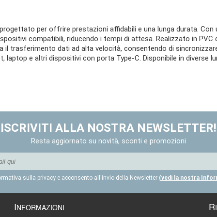
progettato per offrire prestazioni affidabili e una lunga durata. Co
dispositivi compatibili, riducendo i tempi di attesa. Realizzato in PVC 
a il trasferimento dati ad alta velocità, consentendo di sincronizzare
 laptop e altri dispositivi con porta Type-C. Disponibile in diverse lu
ISCRIVITI ALLA NOSTRA NEWSLETTER!
Resta aggiornato su novità, sconti e promozioni
formativa sulla privacy e acconsento all'invio della Newsletter
(vedi la nostra Info
I
R
NFORMAZIONI