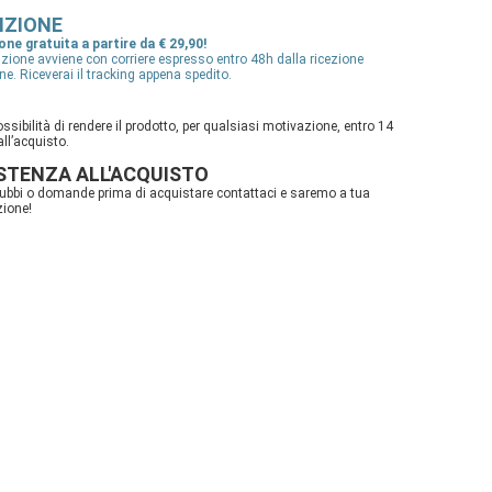
IZIONE
one gratuita a partire da € 29,90!
zione avviene con corriere espresso entro 48h dalla ricezione
ine. Riceverai il tracking appena spedito.
ossibilità di rendere il prodotto, per qualsiasi motivazione, entro 14
all’acquisto.
STENZA ALL'ACQUISTO
dubbi o domande prima di acquistare contattaci e saremo a tua
zione!