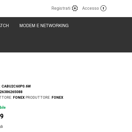
Registrati
Accesso
ATCH
MODEM E NETWORKING
:
CABU2C60P0.6W
26386265088
TTORE:
FONEX
PRODUTTORE:
FONEX
bile
99
di