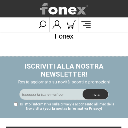
Fonex
ISCRIVITI ALLA NOSTRA
NEWSLETTER!
Resta aggiornato su novità, sconti e promozioni
Ho letto l'informativa sulla privacy e acconsento all'invio della
Newsletter
(vedi la nostra Informativa Privacy)