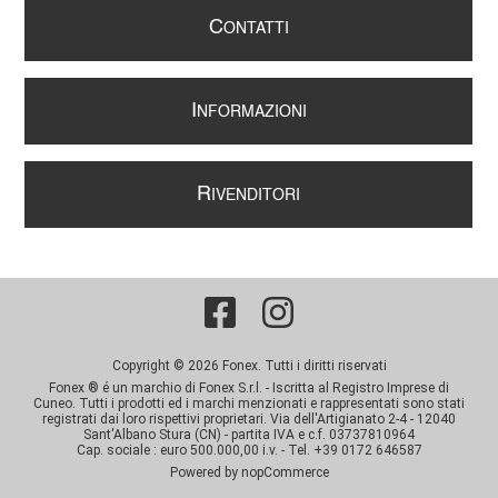
C
ONTATTI
I
NFORMAZIONI
R
IVENDITORI
Copyright © 2026 Fonex. Tutti i diritti riservati
Fonex ® é un marchio di Fonex S.r.l. - Iscritta al Registro Imprese di
Cuneo. Tutti i prodotti ed i marchi menzionati e rappresentati sono stati
registrati dai loro rispettivi proprietari. Via dell'Artigianato 2-4 - 12040
Sant'Albano Stura (CN) - partita IVA e c.f. 03737810964
Cap. sociale : euro 500.000,00 i.v. - Tel. +39 0172 646587
Powered by
nopCommerce