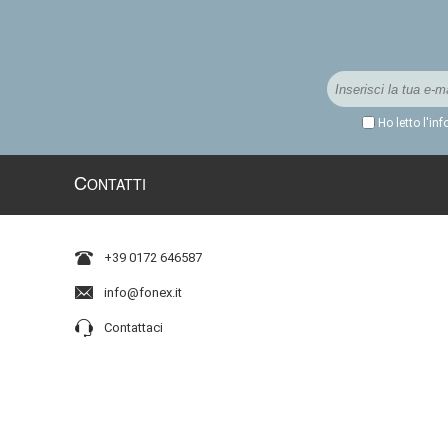
Ho letto l'in
C
ONTATTI
+39 0172 646587
info@fonex.it
Contattaci