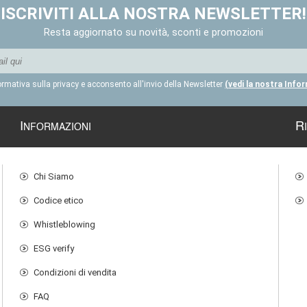
ISCRIVITI ALLA NOSTRA NEWSLETTER!
Resta aggiornato su novità, sconti e promozioni
formativa sulla privacy e acconsento all'invio della Newsletter
(vedi la nostra Info
I
R
NFORMAZIONI
Chi Siamo
Codice etico
Whistleblowing
ESG verify
Condizioni di vendita
FAQ