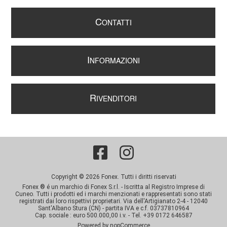
C
ONTATTI
I
NFORMAZIONI
R
IVENDITORI
Copyright © 2026 Fonex. Tutti i diritti riservati
Fonex ® é un marchio di Fonex S.r.l. - Iscritta al Registro Imprese di
Cuneo. Tutti i prodotti ed i marchi menzionati e rappresentati sono stati
registrati dai loro rispettivi proprietari. Via dell'Artigianato 2-4 - 12040
Sant'Albano Stura (CN) - partita IVA e c.f. 03737810964
Cap. sociale : euro 500.000,00 i.v. - Tel. +39 0172 646587
Powered by
nopCommerce